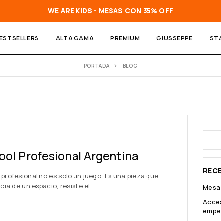
WE ARE KIDS - MESAS CON 35% OFF
ESTSELLERS
ALTA GAMA
PREMIUM
GIUSSEPPE
ST
PORTADA
BLOG
ool Profesional Argentina
REC
profesional no es solo un juego. Es una pieza que
ncia de un espacio, resiste el…
Mesa 
Acces
empe