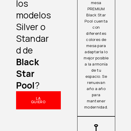
los
mesa
PREMIUM
modelos
Black Star
Pool cuenta
Silver o
con
diferentes
Standar
colores de
mesa para
d de
adaptarla lo
mejor posible
Black
a la armonía
Star
de tu
espacio. Se
Pool
?
renuevan
año a año
para
LA
mantener
QUIERO
modernidad.