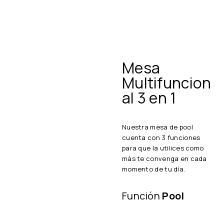
Mesa
Multifuncion
al
3 en 1
Nuestra mesa de pool
cuenta con 3 funciones
para que la utilices como
más te convenga en cada
momento de tu día.
Función
Pool
Mesa de
POOL
con