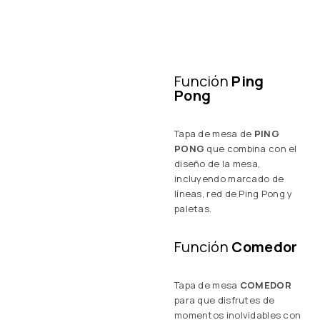
medidas
PROFESIONALES
para que puedas disfrutar
como los mejores.
Función
Ping
Pong
Tapa de mesa de
PING
PONG
que combina con el
diseño de la mesa,
incluyendo marcado de
líneas, red de Ping Pong y
paletas.
Función
Comedor
Tapa de mesa
COMEDOR
para que disfrutes de
momentos inolvidables con