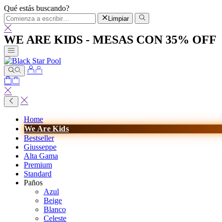
Qué estás buscando?
Limpiar
WE ARE KIDS - MESAS CON 35% OFF
Home
We Are Kids
Bestseller
Giusseppe
Alta Gama
Premium
Standard
Paños
Azul
Beige
Blanco
Celeste