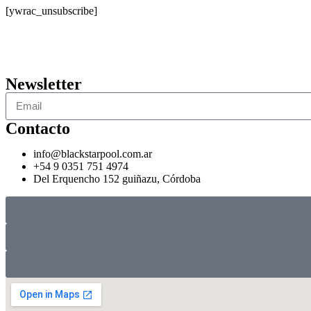
[ywrac_unsubscribe]
Black Star Pool
– Fábrica de mesas de pool 3 en 1. Diseño, calidad y
Newsletter
Contacto
info@blackstarpool.com.ar
+54 9 0351 751 4974
Del Erquencho 152 guiñazu, Córdoba