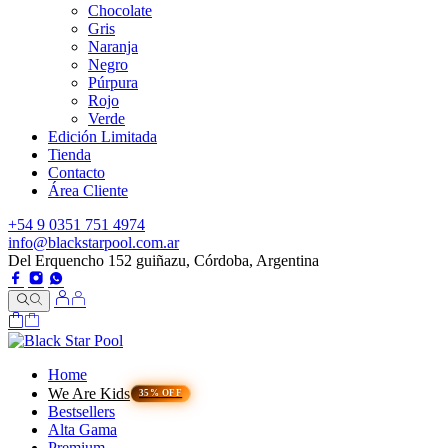
Chocolate
Gris
Naranja
Negro
Púrpura
Rojo
Verde
Edición Limitada
Tienda
Contacto
Área Cliente
+54 9 0351 751 4974
info@blackstarpool.com.ar
Del Erquencho 152 guiñazu, Córdoba, Argentina
Home
We Are Kids
Bestsellers
Alta Gama
Premium