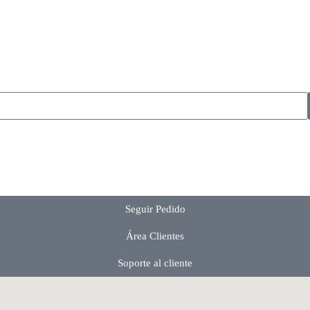
 funcionalidad en cada detalle. Transformá tu espacio con la mejor expe
Seguir Pedido
Área Clientes
Soporte al cliente